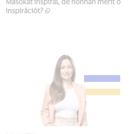
Másokat inspirál, de honnan merít ő
inspirációt?