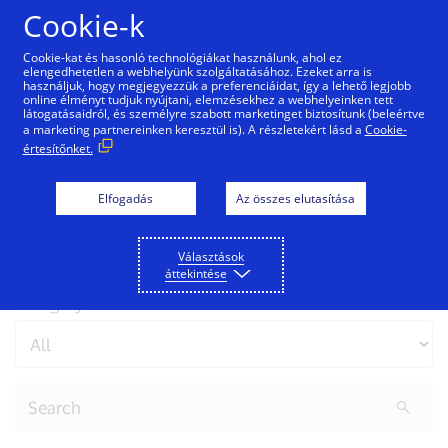
Ugrás a tartalomra
Cookie-k
Cookie-kat és hasonló technológiákat használunk, ahol ez
elengedhetetlen a webhelyünk szolgáltatásához. Ezeket arra is
használjuk, hogy megjegyezzük a preferenciáidat, így a lehető legjobb
online élményt tudjuk nyújtani, elemzésekhez a webhelyeinken tett
Visa Blog
látogatásaidról, és személyre szabott marketinget biztosítunk (beleértve
a marketing partnereinken keresztül is). A részletekért lásd a
Cookie-
értesítőnket.
Minden, amit tudnia kell azokról a digitális trendekről
és kezdeményezésekről, amelyek átalakítják a
Elfogadás
Az összes elutasítása
kereskedelmet és felemeli az általunk kiszolgált
közösségeket.
Választások
áttekintése
Category