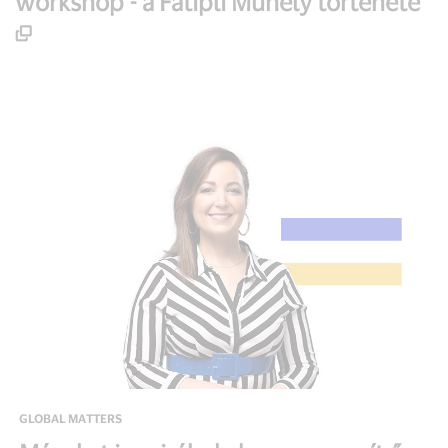
workshop - a Fatipli Műhely története
GLOBAL MATTERS