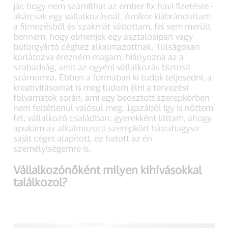
jár, hogy nem számíthat az ember fix havi fizetésre -
akárcsak egy vállalkozásnál. Amikor kiábrándultam
a filmezésből és szakmát váltottam, fel sem merült
bennem, hogy elmenjek egy asztalosipari vagy
bútorgyártó céghez alkalmazottnak. Túlságosan
korlátozva érezném magam, hiányozna az a
szabadság, amit az egyéni vállalkozás biztosít
számomra. Ebben a formában ki tudok teljesedni, a
kreativitásomat is meg tudom élni a tervezési
folyamatok során, ami egy beosztott szerepkörben
nem feltétlenül valósul meg. Igazából így is nőttem
fel, vállalkozó családban: gyerekként láttam, ahogy
apukám az alkalmazotti szerepkört hátrahagyva
saját céget alapított, ez hatott az én
személyiségemre is.
Vállalkozónőként milyen kihívásokkal
találkozol?