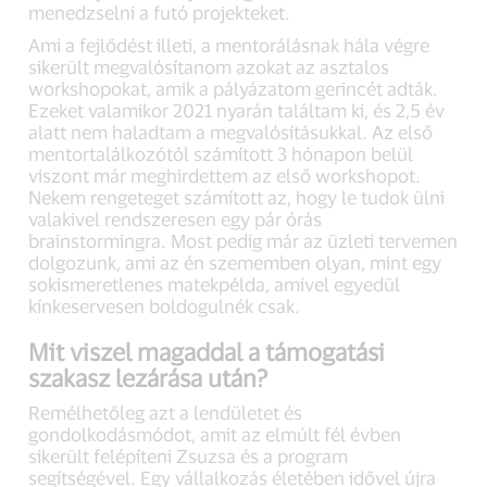
menedzselni a futó projekteket.
Ami a fejlődést illeti, a mentorálásnak hála végre
sikerült megvalósítanom azokat az asztalos
workshopokat, amik a pályázatom gerincét adták.
Ezeket valamikor 2021 nyarán találtam ki, és 2,5 év
alatt nem haladtam a megvalósításukkal. Az első
mentortalálkozótól számított 3 hónapon belül
viszont már meghirdettem az első workshopot.
Nekem rengeteget számított az, hogy le tudok ülni
valakivel rendszeresen egy pár órás
brainstormingra. Most pedig már az üzleti tervemen
dolgozunk, ami az én szememben olyan, mint egy
sokismeretlenes matekpélda, amivel egyedül
kínkeservesen boldogulnék csak.
Mit viszel magaddal a támogatási
szakasz lezárása után?
Remélhetőleg azt a lendületet és
gondolkodásmódot, amit az elmúlt fél évben
sikerült felépíteni Zsuzsa és a program
segítségével. Egy vállalkozás életében idővel újra