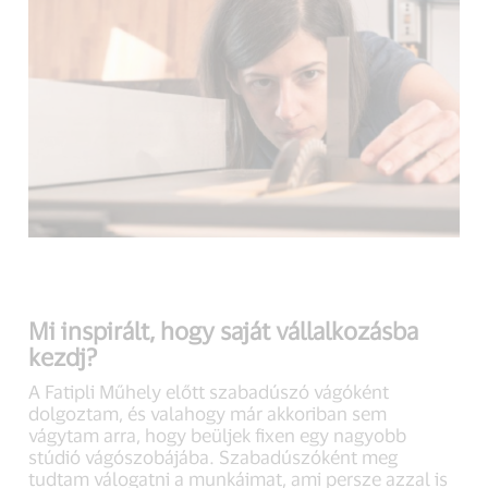
link,
link,
link,
open
open
open
new
new
new
window).
window).
window).
Mi inspirált, hogy saját vállalkozásba
kezdj?
A Fatipli Műhely előtt szabadúszó vágóként
dolgoztam, és valahogy már akkoriban sem
vágytam arra, hogy beüljek fixen egy nagyobb
stúdió vágószobájába. Szabadúszóként meg
tudtam válogatni a munkáimat, ami persze azzal is