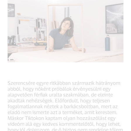
Szerencsére egyre ritkábban származik hátrányom
abból, hogy nőként próbálok érvényesülni egy
alapvetően férfiak uralta szakmában, de eleinte
akadtak nehézségek. Előfordult, hogy teljesen
fogalmatlannak néztek a barkácsboltban, mert az
eladó nem ismerte azt a terméket, amit kerestem.
Máskor Tiktokon kaptam olyan hozzászólást egy
videóm alá egy kedves kommentelőtől, hogy lehet,
hogy jól dolgozom, de ő biztos nem rendelne tőlem