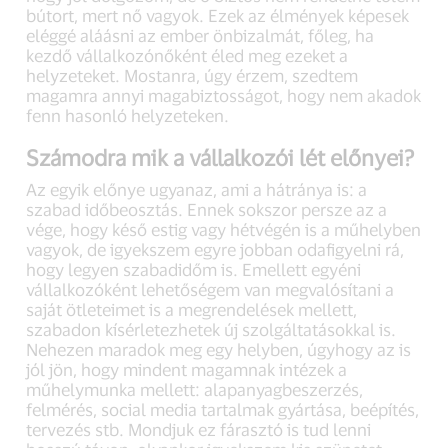
bútort, mert nő vagyok. Ezek az élmények képesek
eléggé aláásni az ember önbizalmát, főleg, ha
kezdő vállalkozónőként éled meg ezeket a
helyzeteket. Mostanra, úgy érzem, szedtem
magamra annyi magabiztosságot, hogy nem akadok
fenn hasonló helyzeteken.
Számodra mik a vállalkozói lét előnyei?
Az egyik előnye ugyanaz, ami a hátránya is: a
szabad időbeosztás. Ennek sokszor persze az a
vége, hogy késő estig vagy hétvégén is a műhelyben
vagyok, de igyekszem egyre jobban odafigyelni rá,
hogy legyen szabadidőm is. Emellett egyéni
vállalkozóként lehetőségem van megvalósítani a
saját ötleteimet is a megrendelések mellett,
szabadon kísérletezhetek új szolgáltatásokkal is.
Nehezen maradok meg egy helyben, úgyhogy az is
jól jön, hogy mindent magamnak intézek a
műhelymunka mellett: alapanyagbeszerzés,
felmérés, social media tartalmak gyártása, beépítés,
tervezés stb. Mondjuk ez fárasztó is tud lenni