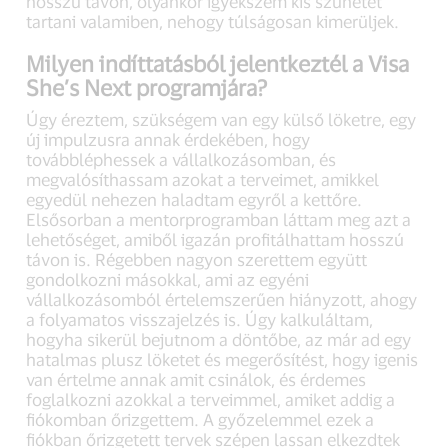
hosszú távon, olyankor igyekszem kis szünetet
tartani valamiben, nehogy túlságosan kimerüljek.
Milyen indíttatásból jelentkeztél a Visa
She’s Next programjára?
Úgy éreztem, szükségem van egy külső löketre, egy
új impulzusra annak érdekében, hogy
továbbléphessek a vállalkozásomban, és
megvalósíthassam azokat a terveimet, amikkel
egyedül nehezen haladtam egyről a kettőre.
Elsősorban a mentorprogramban láttam meg azt a
lehetőséget, amiből igazán profitálhattam hosszú
távon is. Régebben nagyon szerettem együtt
gondolkozni másokkal, ami az egyéni
vállalkozásomból értelemszerűen hiányzott, ahogy
a folyamatos visszajelzés is. Úgy kalkuláltam,
hogyha sikerül bejutnom a döntőbe, az már ad egy
hatalmas plusz löketet és megerősítést, hogy igenis
van értelme annak amit csinálok, és érdemes
foglalkozni azokkal a terveimmel, amiket addig a
fiókomban őrizgettem. A győzelemmel ezek a
fiókban őrizgetett tervek szépen lassan elkezdtek