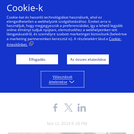
Ugrás a tartalomra
Cookie-k
Cookie-kat és hasonló technológiákat használunk, ahol ez
elengedhetetlen a webhelyünk szolgáltatásához. Ezeket arra is
használjuk, hogy megjegyezzük a preferenciáidat, így a lehető legjobb
online élményt tudjuk nyújtani, elemzésekhez a webhelyeinken tett
látogatásaidról, és személyre szabott marketinget biztosítunk (beleértve
GLOBAL MATTERS
a marketing partnereinken keresztül is). A részletekért lásd a
Cookie-
értesítőnket.
Videóvágó
vállalkozásból asztalos
Elfogadás
Az összes elutasítása
workshop - a Fatipli
Választások
Műhely története
áttekintése
Share
Share
Share
the
the
the
blog
blog
blog
on
on
on
Mar 13, 2024 8:38 PM
Facebook
Twitter
LinkedIn
(external
(external
(external