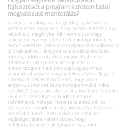
fejlesztését a program keretein belül
megvalósuló mentorálás?
Tavaly sokat dolgoztam egyedül, így idővel azt
vettem észre magamon, hogy kezdek belefásulni a
vállalkozói magányba. Már nem tudtam úgy
lelkesedni egy-egy ötletemért, mint korábban, és
nem is vetettem bele magam olyan lelkesedéssel az
új projektekbe. Hiányzott valaki, akivel közösen
tudok gondolkozni, akivel megoszthatom az
ötleteimet. Hiányzott a visszajelzés. A
mentorprogram hatalmas segítség az ehhez
hasonló vállalkozói magány leküzdésére. Nagyon
szerencsésnek érzem magam, hogy olyan
empatikus mentort kaptam magam mellé, mint
Laczkó Zsuzsa, akire akár a vállalkozásom keretein
kívül eső, személyes elakadásaimban is
számíthatok. Vele pár hetente találkozunk, és
átbeszélünk minden, a vállalkozást és a fejlődést
érintő aktualitást. ADHD-sként ez hatalmas
segítséget jelent nekem abban, hogy
hatékonyabban tudjak dolgozni, valamint