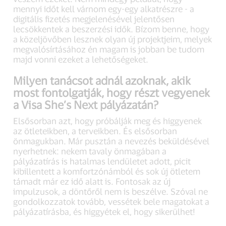
mennyi időt kell várnom egy-egy alkatrészre - a
digitális fizetés megjelenésével jelentősen
lecsökkentek a beszerzési idők. Bízom benne, hogy
a közeljövőben lesznek olyan új projektjeim, melyek
megvalósírtásához én magam is jobban be tudom
majd vonni ezeket a lehetőségeket.
Milyen tanácsot adnál azoknak, akik
most fontolgatják, hogy részt vegyenek
a Visa She’s Next pályázatán?
Elsősorban azt, hogy próbálják meg és higgyenek
az ötleteikben, a terveikben. És elsősorban
önmagukban. Már pusztán a nevezés beküldésével
nyerhetnek: nekem tavaly önmagában a
pályázatírás is hatalmas lendületet adott, picit
kibillentett a komfortzónámból és sok új ötletem
támadt már ez idő alatt is. Fontosak az új
impulzusok, a döntőről nem is beszélve. Szóval ne
gondolkozzatok tovább, vessétek bele magatokat a
pályázatírásba, és higgyétek el, hogy sikerülhet!