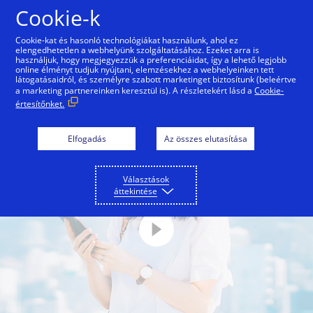
Ugrás a tartalomra
Cookie-k
Cookie-kat és hasonló technológiákat használunk, ahol ez
elengedhetetlen a webhelyünk szolgáltatásához. Ezeket arra is
Fogyasztók
Kereskedők + Kibocsátók
használjuk, hogy megjegyezzük a preferenciáidat, így a lehető legjobb
online élményt tudjuk nyújtani, elemzésekhez a webhelyeinken tett
látogatásaidról, és személyre szabott marketinget biztosítunk (beleértve
a marketing partnereinken keresztül is). A részletekért lásd a
Cookie-
értesítőnket.
Elfogadás
Az összes elutasítása
Választások
áttekintése