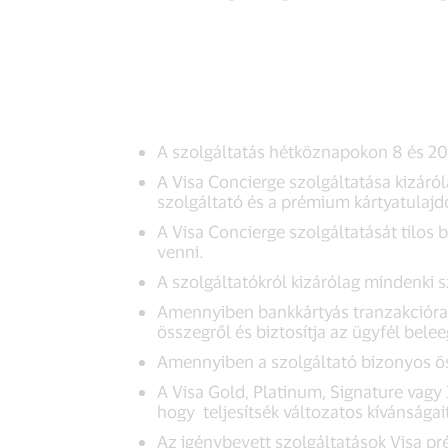
A szolgáltatás hétköznapokon 8 és 20
A Visa Concierge szolgáltatása kizáró
szolgáltató és a prémium kártyatulajd
A Visa Concierge szolgáltatását tilos
venni.
A szolgáltatókról kizárólag mindenki 
Amennyiben bankkártyás tranzakcióra t
összegről és biztosítja az ügyfél bele
Amennyiben a szolgáltató bizonyos öss
A Visa Gold, Platinum, Signature vagy 
hogy teljesítsék változatos kívánságait,
Az igénybevett szolgáltatások Visa pr