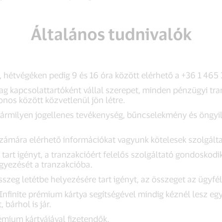
Általános tudnivalók
, hétvégéken pedig 9 és 16 óra között elérhető a +36 1 46
lag kapcsolattartóként vállal szerepet, minden pénzügyi tr
onos között közvetlenül jön létre.
 bármilyen jogellenes tevékenység, bűncselekmény és öngyil
számára elérhető információkat vagyunk kötelesek szolgálta
art igényt, a tranzakcióért felelős szolgáltató gondoskodi
egyezését a tranzakcióba.
zeg letétbe helyezésére tart igényt, az összeget az ügyfél
Infinite prémium kártya segítségével mindig kéznél lesz egy 
 bárhol is jár.
émium kártyájával fizetendők.