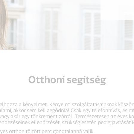
Otthoni segítség
s elhozza a kényelmet. Kényelmi szolgáltatásainknak köszö
alami, akkor sem kell aggódnia! Csak egy telefonhívás, és
l vagy akár egy tönkrement zárról. Természetesen az éves k
ndezéseinek ellenőrzését, szükség esetén pedig javítását is
yes otthon töltött perc gondtalanná válik.