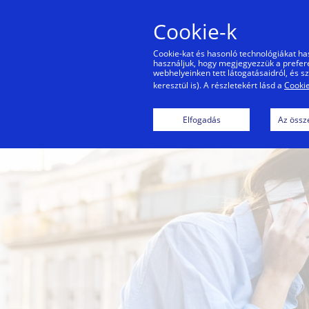
Cookie-k
Ma
Cookie-kat és hasonló technológiákat ha
használjuk, hogy megjegyezzük a preferen
webhelyeinken tett látogatásaidról, és 
keresztül is). A részletekért lásd a
Cookie
Elfogadás
Az össze