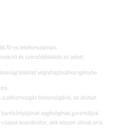
5 3670-es telefonszámon.
anzakció és szerződéskötés az adott
kossági kísérlet végrehajtásához igénybe
tni.
k a pénzmozgás biztonságáról, az átutalt
 bankkártyájának segítségével garantáljuk.
csapat koordinátor, akik készen állnak arra,