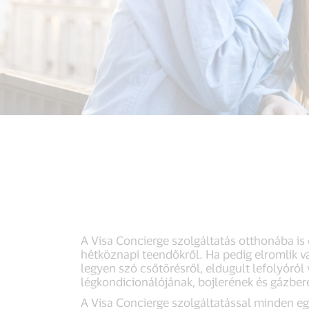
A Visa Concierge szolgáltatás otthonába i
hétköznapi teendőkről. Ha pedig elromlik v
legyen szó csőtörésről, eldugult lefolyóró
légkondicionálójának, bojlerének és gázbere
A Visa Concierge szolgáltatással minden eg