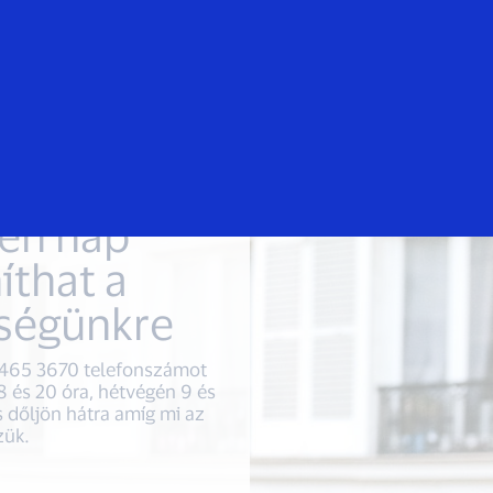
Bejelentkezés/regisztrálás
Mindenki
en nap
íthat a
tségünkre
1 465 3670 telefonszámot
8 és 20 óra, hétvégén 9 és
s dőljön hátra amíg mi az
zük.