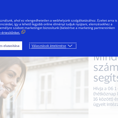
Ugrás a tartalomra
gánszemélyek
Vállalkozások
Innovátorok
sználunk, ahol ez elengedhetetlen a webhelyünk szolgáltatásához. Ezeket arra is
ciáidat, így a lehető legjobb online élményt tudjuk nyújtani, elemzésekhez a
személyre szabott marketinget biztosítunk (beleértve a marketing partnereinken
-értesítőnket.
s elutasítása
Választások áttekintése
Mind
szám
segí
Hívja a 06 
(hétköznap 
16 között) é
ügyeit intéz