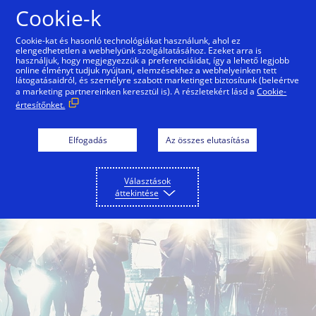
Ugrás a tartalomra
Cookie-k
Cookie-kat és hasonló technológiákat használunk, ahol ez
elengedhetetlen a webhelyünk szolgáltatásához. Ezeket arra is
használjuk, hogy megjegyezzük a preferenciáidat, így a lehető legjobb
online élményt tudjuk nyújtani, elemzésekhez a webhelyeinken tett
látogatásaidról, és személyre szabott marketinget biztosítunk (beleértve
a marketing partnereinken keresztül is). A részletekért lásd a
Cookie-
értesítőnket.
Elfogadás
Az összes elutasítása
Választások
áttekintése