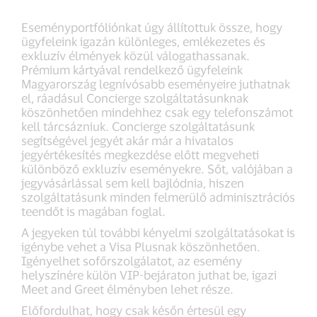
Eseményportfóliónkat úgy állítottuk össze, hogy
ügyfeleink igazán különleges, emlékezetes és
exkluzív élmények közül válogathassanak.
Prémium kártyával rendelkező ügyfeleink
Magyarország legnívósabb eseményeire juthatnak
el, ráadásul Concierge szolgáltatásunknak
köszönhetően mindehhez csak egy telefonszámot
kell tárcsázniuk. Concierge szolgáltatásunk
segítségével jegyét akár már a hivatalos
jegyértékesítés megkezdése előtt megveheti
különböző exkluzív eseményekre. Sőt, valójában a
jegyvásárlással sem kell bajlódnia, hiszen
szolgáltatásunk minden felmerülő adminisztrációs
teendőt is magában foglal.
A jegyeken túl további kényelmi szolgáltatásokat is
igénybe vehet a Visa Plusnak köszönhetően.
Igényelhet sofőrszolgálatot, az esemény
helyszínére külön VIP-bejáraton juthat be, igazi
Meet and Greet élményben lehet része.
Előfordulhat, hogy csak későn értesül egy