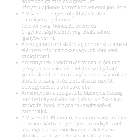
adott szolgáltató és a prémium
kártyatulajdonos között közvetlenül jön létre.
A Visa Concierge szolgáltatását tilos
bármilyen jogellenes
tevékenység, bűncselekmény és
öngyilkossági kísérlet végrehajtásához
igénybe venni.
A szolgáltatókról kizárólag mindenki számára
elérhető információkat vagyunk kötelesek
szolgáltatni.
Amennyiben bankkártyás tranzakcióra tart
igényt, a tranzakcióért felelős szolgáltató
gondoskodik a pénzmozgás biztonságáról, az
átutalt összegről és biztosítja az ügyfél
beleegyezését a tranzakcióba.
Amennyiben a szolgáltató bizonyos összeg
letétbe helyezésére tart igényt, az összeget
az ügyfél bankkártyájának segítségével
garantáljuk.
A Visa Gold, Platinum, Signature vagy Infinite
prémium kártya segítségével mindig kéznél
lesz egy csapat koordinátor, akik készen
állnak arra, hogy teljesítsék változatos