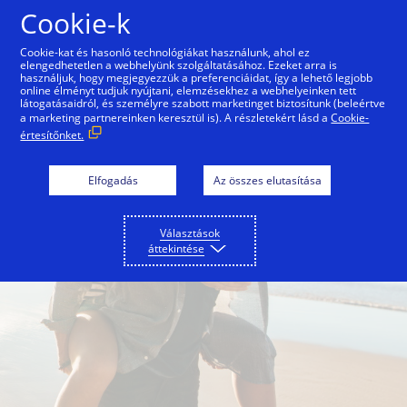
Ugrás a tartalomra
Cookie-k
Cookie-kat és hasonló technológiákat használunk, ahol ez
elengedhetetlen a webhelyünk szolgáltatásához. Ezeket arra is
használjuk, hogy megjegyezzük a preferenciáidat, így a lehető legjobb
online élményt tudjuk nyújtani, elemzésekhez a webhelyeinken tett
látogatásaidról, és személyre szabott marketinget biztosítunk (beleértve
a marketing partnereinken keresztül is). A részletekért lásd a
Cookie-
értesítőnket.
Elfogadás
Az összes elutasítása
Választások
áttekintése