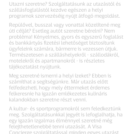
Utazni szeretne? Szolgáltatásunk az utazástól és
szállásfoglalástól kezdve egészen a helyi
programok szervezéséig nyújt átfogó megoldást.
Repülővel, busszal vagy vonattal közelítené meg
úti célját? Esetleg autót szeretne bérelni? Nem
probléma! Kényelmes, gyors és egyszerű foglalást
és bankkártyás fizetési lehetőséget biztosítunk
ügyfeleink számára, bármerre is vezessen útjuk.
Természetesen a szálláshelyekről - szállodákról,
motelekről és apartmanokról - is részletes
tájékoztatást nyújtunk.
Meg szeretné ismerni a helyi ízeket? Ebben is
számíthat a segítségünkre. Már utazás előtt
felfedezheti, hogy mely éttermeket érdemes
felkeresnie ha igazán emlékezetes kulináris
kalandokban szeretne részt venni.
A kultur- és sportprogramokról sem feledkeztünk
meg. Szolgáltatásunkkal jegyét is lefoglalhatja, ha
egy igazán izgalmas élménnyel szeretné még
felejthetetlenebbé tenni utazását. A Visa
Concierge szolgáltatással minden egyes utazást