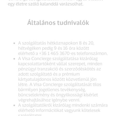
egy életre szóló kalanddá varázsolhat.
Általános tudnivalók
A szolgáltatás hétköznapokon 8 és 20,
hétvégéken pedig 9 és 16 óra között
elérhető a +36 1 465 3670-es telefonszámon.
A Visa Concierge szolgáltatása kizárólag
kapcsolattartóként vállal szerepet, minden
pénzügyi tranzakció és szerződéskötés az
adott szolgáltató és a prémium
kártyatulajdonos között közvetlenül jön
létre. A Visa Concierge szolgáltatását tilos
bármilyen jogellenes tevékenység,
bűncselekmény és öngyilkossági kísérlet
végrehajtásához igénybe venni.
A szolgáltatókról kizárólag mindenki számára
elérhető információkat vagyunk kötelesek
szolgáltatni.