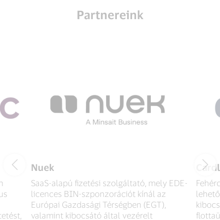
Partnereink
Nuek
Card
n
SaaS-alapú fizetési szolgáltató, mely EDE-
Fehérc
us
licences BIN-szponzorációt kínál az
lehető
Európai Gazdasági Térségben (EGT),
kiboc
etést,
valamint kibocsátó által vezérelt
flotta