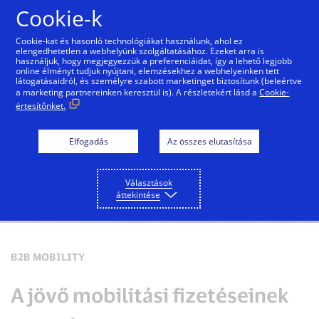
Ugrás a tartalomra
Cookie-k
Cookie-kat és hasonló technológiákat használunk, ahol ez
elengedhetetlen a webhelyünk szolgáltatásához. Ezeket arra is
használjuk, hogy megjegyezzük a preferenciáidat, így a lehető legjobb
online élményt tudjuk nyújtani, elemzésekhez a webhelyeinken tett
látogatásaidról, és személyre szabott marketinget biztosítunk (beleértve
a marketing partnereinken keresztül is). A részletekért lásd a
Cookie-
értesítőnket.
Elfogadás
Az összes elutasítása
Választások
áttekintése
B2B MOBILITY
A jövő mobilitási fizetéseinek