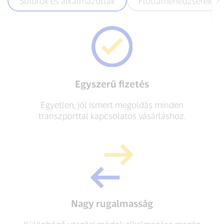
Sofőrök és alkalmazottak
Flottamenedzserek
Egyszerű fizetés
Egyetlen, jól ismert megoldás minden
transzporttal kapcsolatos vásárláshoz.
Nagy rugalmasság
Különböző utazási módok alkalmazása magán