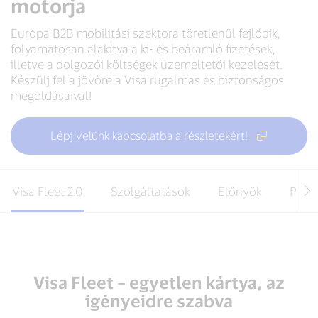
motorja
Európa B2B mobilitási szektora töretlenül fejlődik,
folyamatosan alakítva a ki- és beáramló fizetések,
illetve a dolgozói költségek üzemeltetői kezelését.
Készülj fel a jövőre a Visa rugalmas és biztonságos
megoldásaival!
Lépj velünk kapcsolatba a részletekért!
Visa Fleet 2.0
Szolgáltatások
Előnyök
Part
Visa Fleet – egyetlen kártya, az
igényeidre szabva