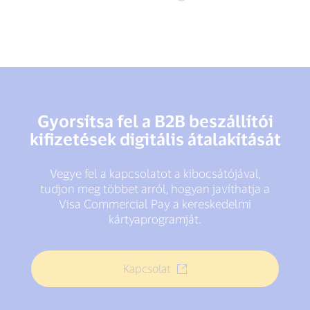
Gyorsítsa fel a B2B beszállítói
kifizetések digitális átalakítását
Vegye fel a kapcsolatot a kibocsátójával,
tudjon meg többet arról, hogyan javíthatja a
Visa Commercial Pay a kereskedelmi
kártyaprogramját.
Kapcsolat