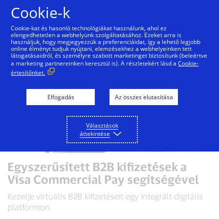
Ugrás a tartalomra
Cookie-k
Cookie-kat és hasonló technológiákat használunk, ahol ez
elengedhetetlen a webhelyünk szolgáltatásához. Ezeket arra is
használjuk, hogy megjegyezzük a preferenciáidat, így a lehető legjobb
online élményt tudjuk nyújtani, elemzésekhez a webhelyeinken tett
látogatásaidról, és személyre szabott marketinget biztosítunk (beleértve
a marketing partnereinken keresztül is). A részletekért lásd a
Cookie-
értesítőnket.
Elfogadás
Az összes elutasítása
Választások
áttekintése
Egyszerűsített B2B kifizetések a
Visa Commercial Pay segítségével
Kezelje virtuális B2B kifizetéseit egy integrált digitális
platformon.