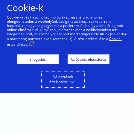
Ugrás a tartalomra
Cookie-k
Cookie-kat és hasonló technológiákat használunk, ahol ez
elengedhetetlen a webhelyünk szolgáltatásához. Ezeket arra is
használjuk, hogy megjegyezzük a preferenciáidat, így a lehető legjobb
online élményt tudjuk nyújtani, elemzésekhez a webhelyeinken tett
látogatásaidról, és személyre szabott marketinget biztosítunk (beleértve
a marketing partnereinken keresztül is). A részletekért lásd a
Cookie-
értesítőnket.
Elfogadás
Az összes elutasítása
Választások
áttekintése