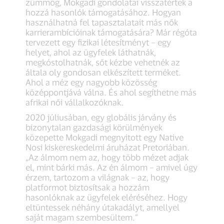
zümmög, Mokgadi gondolatai visszatértek a
hozzá hasonlók támogatásához. Hogyan
használhatná fel tapasztalatait más nők
karrierambícióinak támogatására? Már régóta
tervezett egy fizikai létesítményt – egy
helyet, ahol az ügyfelek láthatnák,
megkóstolhatnák, sőt kézbe vehetnék az
általa oly gondosan elkészített terméket.
Ahol a méz egy nagyobb közösség
középpontjává válna. És ahol segíthetne más
afrikai női vállalkozóknak.
2020 júliusában, egy globális járvány és
bizonytalan gazdasági körülmények
közepette Mokgadi megnyitott egy Native
Nosi kiskereskedelmi áruházat Pretoriában.
„Az álmom nem az, hogy több mézet adjak
el, mint bárki más. Az én álmom – amivel úgy
érzem, tartozom a világnak – az, hogy
platformot biztosítsak a hozzám
hasonlóknak az ügyfelek eléréséhez. Hogy
eltüntessek néhány útakadályt, amellyel
saját magam szembesültem.”