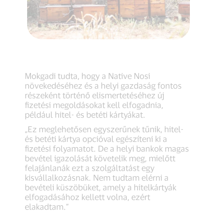
Mokgadi tudta, hogy a Native Nosi
növekedéséhez és a helyi gazdaság fontos
részeként történő elismertetéséhez új
fizetési megoldásokat kell elfogadnia,
például hitel- és betéti kártyákat.
„Ez meglehetősen egyszerűnek tűnik, hitel-
és betéti kártya opcióval egészíteni ki a
fizetési folyamatot. De a helyi bankok magas
bevétel igazolását követelik meg, mielőtt
felajánlanák ezt a szolgáltatást egy
kisvállalkozásnak. Nem tudtam elérni a
bevételi küszöbüket, amely a hitelkártyák
elfogadásához kellett volna, ezért
elakadtam.”