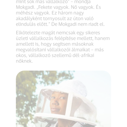
mint sok más vállalkozó” – mondja
Mokgadi. „Fekete vagyok. Nő vagyok. És
méhész vagyok. Ez három nagy
akadályként tornyosult az úton való
elindulás előtt.” De Mokgadi nem riadt el.
Elkötelezte magát nemcsak egy sikeres
üzleti vállalkozás felépítése mellett, hanem
amellett is, hogy segítsen másoknak
megvalósítani vállalkozói álmaikat – más
okos, vállalkozó szellemű dél-afrikai
nőknek.