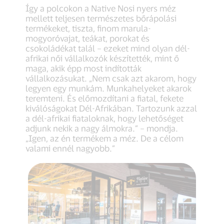
Így a polcokon a Native Nosi nyers méz
mellett teljesen természetes bőrápolási
termékeket, tiszta, finom marula-
mogyoróvajat, teákat, porokat és
csokoládékat talál – ezeket mind olyan dél-
afrikai női vállalkozók készítették, mint ő
maga, akik épp most indították
vállalkozásukat. „Nem csak azt akarom, hogy
legyen egy munkám. Munkahelyeket akarok
teremteni. És előmozdítani a fiatal, fekete
kiválóságokat Dél-Afrikában. Tartozunk azzal
a dél-afrikai fiataloknak, hogy lehetőséget
adjunk nekik a nagy álmokra.” – mondja.
„Igen, az én termékem a méz. De a célom
valami ennél nagyobb.”