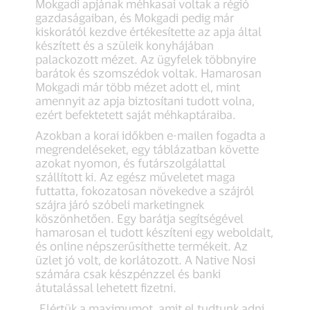
Mokgadi apjának méhkasai voltak a régió
gazdaságaiban, és Mokgadi pedig már
kiskorától kezdve értékesítette az apja által
készített és a szüleik konyhájában
palackozott mézet. Az ügyfelek többnyire
barátok és szomszédok voltak. Hamarosan
Mokgadi már több mézet adott el, mint
amennyit az apja biztosítani tudott volna,
ezért befektetett saját méhkaptáraiba.
Azokban a korai időkben e-mailen fogadta a
megrendeléseket, egy táblázatban követte
azokat nyomon, és futárszolgálattal
szállított ki. Az egész műveletet maga
futtatta, fokozatosan növekedve a szájról
szájra járó szóbeli marketingnek
köszönhetően. Egy barátja segítségével
hamarosan el tudott készíteni egy weboldalt,
és online népszerűsíthette termékeit. Az
üzlet jó volt, de korlátozott. A Native Nosi
számára csak készpénzzel és banki
átutalással lehetett fizetni.
„Elértük a maximumot, amit el tudtunk adni,