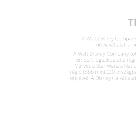
T
A Walt Disney Company, 
médiavállalat, am
A Walt Disney Company több
embert foglalkoztat a régi
Marvel, a Star Wars, a Na
régió több mint 130 országban
erejével. A Disney+, a vállal