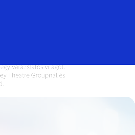
Bejelentkezés/regisztrálás
Mindenki
részévé
egy varázslatos világot,
ney Theatre Groupnál és
d.