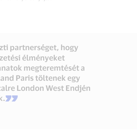
zti partnerséget, hogy
zetési élményeket
llanatok megteremtését a
and Paris töltenek egy
calre London West Endjén
k.