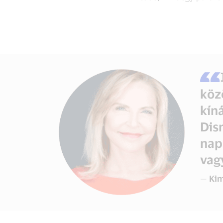
köz
kín
Dis
nap
vag
—
Kim