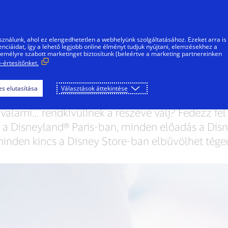
Ugrás a tartalomra
gánszemélyek
Vállalkozások
Innovátorok
sználunk, ahol ez elengedhetetlen a webhelyünk szolgáltatásához. Ezeket arra is
ciáidat, így a lehető legjobb online élményt tudjuk nyújtani, elemzésekhez a
személyre szabott marketinget biztosítunk (beleértve a marketing partnereinken
-értesítőnket.
gy varázslatos világ 
s elutasítása
Választások áttekintése
 valami… rendkívülinek a részévé válj? Fedezz fel 
 a Disneyland® Paris-ban, minden előadás a Dis
inden kincs a Disney Store-ban elbűvölhet tége