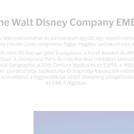
he Walt Disney Company EM
leányvállalataival és partnereivel együtt, egy vezető nem
ely három üzleti szegmenst foglal magába: szórakoztatás, 
 mint 90 éve van jelen Európában, a Közel-Keleten és Afr
óban. A Disneyland Paris és más ikonikus márkákon keresztül
tional Geographic, a 20th Century Studios és az ESPNl, a W
 szórakoztatja, tájékoztatja és inspirálja fogyasztók milli
at közvetlenül a fogyasztóknak kínált streaming szolgáltatá
az EMEA régióban.