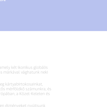
amely két ikonikus globális
kus márkával vághatunk neki
g kártyabirtokosainkat,
tős mérföldkő számunkra, és
urópában, a Közel-Keleten és
tlen élményeket nyújtsunk