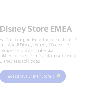
Disney Store EMEA
Vásárold meg kedvenc történeteidet, és éld
át a valódi Disney élményt! Fedezz fel
jelmezeket, ruhákat, játékokat,
lakberendezést és még sok mást kedvenc
Disney szereplőiddel!
Fedezd fel a Disney Store-t