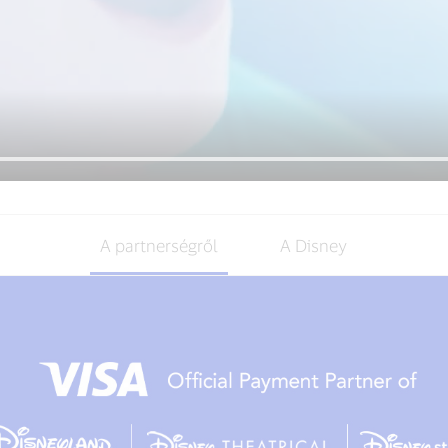
A partnerségről
A Disney