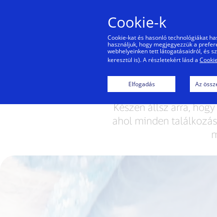
Cookie-k
Ma
Cookie-kat és hasonló technológiákat ha
használjuk, hogy megjegyezzük a preferen
webhelyeinken tett látogatásaidról, és 
keresztül is). A részletekért lásd a
Cookie
Válj e
Elfogadás
Az össze
Készen állsz arra, hogy
ahol minden találkozás
m