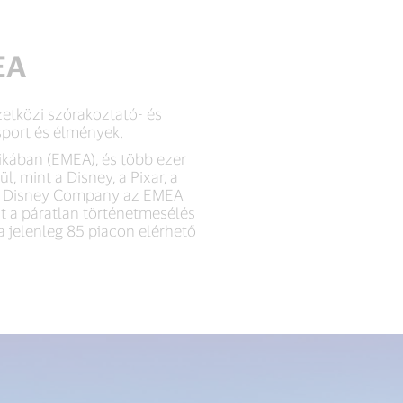
EA
zetközi szórakoztató- és
sport és élmények.
ikában (EMEA), és több ezer
, mint a Disney, a Pixar, a
alt Disney Company az EMEA
óit a páratlan történetmesélés
sa jelenleg 85 piacon elérhető