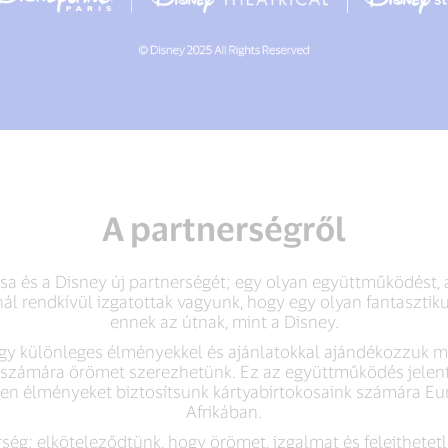
A partnerségről
sa és a Disney új partnerségét; egy olyan együttműködést, 
ál rendkívül izgatottak vagyunk, hogy egy olyan fantaszti
ennek az útnak, mint a Disney.
ogy különleges élményekkel és ajánlatokkal ajándékozzuk me
 számára örömet szerezhetünk. Ez az együttműködés jelen
etlen élményeket biztosítsunk kártyabirtokosaink számára E
Afrikában.
rség; elköteleződtünk, hogy örömet, izgalmat és felejthete