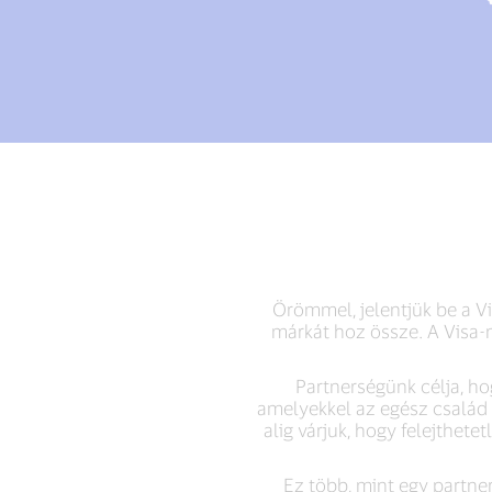
Örömmel, jelentjük be a Vi
márkát hoz össze. A Visa-n
Partnerségünk célja, h
amelyekkel az egész család
alig várjuk, hogy felejthet
Ez több, mint egy partne